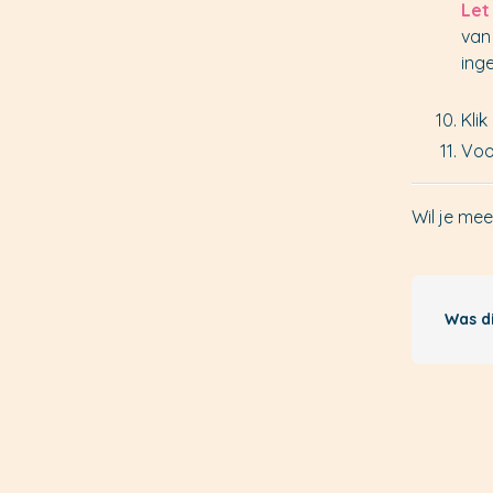
Let
va
ing
Klik
Voo
Wil je mee
Was d