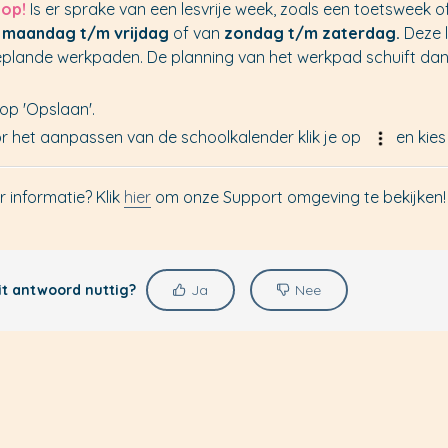
 op!
Is er sprake van een lesvrije week, zoals een toetsweek
n
maandag t/m vrijdag
of van
zondag t/m zaterdag.
Deze 
eplande werkpaden. De planning van het werkpad schuift da
 op 'Opslaan'.
r het aanpassen van de schoolkalender klik je op
en kies
r informatie? Klik
hier
om onze Support omgeving te bekijken!
it antwoord nuttig?
Ja
Nee