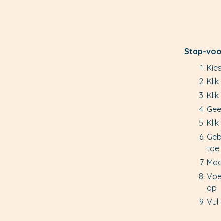
Stap-voo
Kie
Klik
Kli
Gee
Kli
Geb
toe 
Maa
Voe
op
Vul 