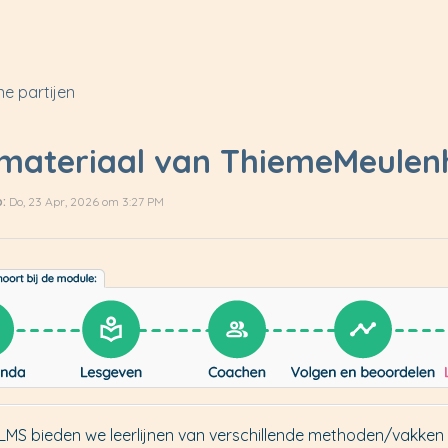
ne partijen
materiaal van ThiemeMeulenho
:
Do, 23 Apr, 2026 om 3:27 PM
ik LMS bieden we leerlijnen van verschillende methoden/vakk