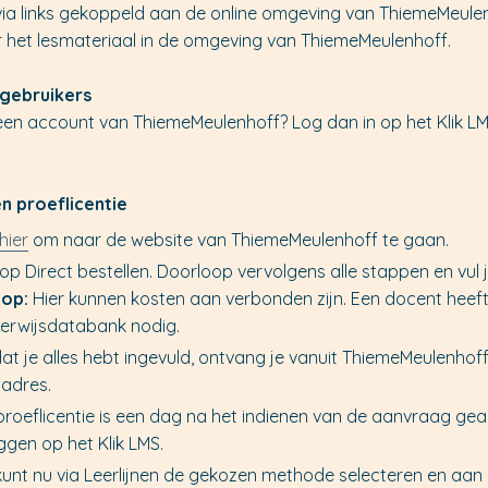
 via links gekoppeld aan de online omgeving van ThiemeMeulenho
r het lesmateriaal in de omgeving van ThiemeMeulenhoff.
gebruikers
een account van ThiemeMeulenhoff? Log dan in op het Klik LMS
n proeflicentie
hier
om naar de website van ThiemeMeulenhoff te gaan.
k op Direct bestellen. Doorloop vervolgens alle stappen en vul
 op:
Hier kunnen kosten aan verbonden zijn. Een docent heeft 
erwijsdatabank nodig.
at je alles hebt ingevuld, ontvang je vanuit ThiemeMeulenhof
ladres.
roeflicentie is een dag na het indienen van de aanvraag geacti
oggen op het Klik LMS.
kunt nu via Leerlijnen de gekozen methode selecteren en aan 