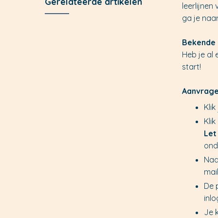
Gerelateerde artikelen
leerlijnen
ga je naa
Bekende 
Heb je al 
start!
Aanvrage
Klik
Kli
Let
ond
Nad
mai
De p
inl
Je 